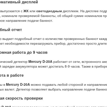
мативный дисплей
выпускается с
ЖК
или
светодиодным
дисплеем. На дисплее под
, номинале проверяемой банкноты, об общей сумме номиналов пр
ое направление подачи банкнот.
бный отчет
р выдает подробный отчет о количестве проверенных банкнот каж
нет необходимости перезагружать прибор, достаточно просто длите
омная работа до 9 часов
ический детектор
Mercury D-20A
работает от сети, встроенного ак
й зарядки аккумулятора может достигать 8-9 часов. Также в приб
ота в работе
ты в
Mercury D-20A
можно подавать любой стороной и направлением
ых валют. Детектор позволяет выбрать направление подачи банкно
ая скорость проверки