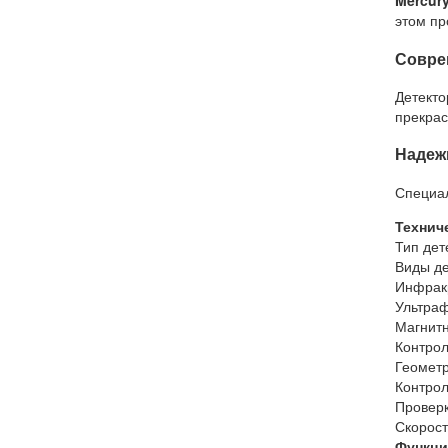
Mercur
этом пр
Совре
Детект
прекрас
Надеж
Специал
Технич
Тип дет
Виды де
Инфрак
Ультраф
Магнитн
Контрол
Геометр
Контрол
Проверк
Скорост
Функци