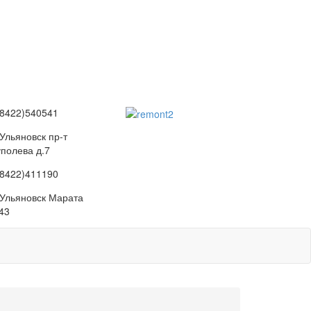
(8422)540541
 Ульяновск пр-т
уполева д.7
(8422)411190
. Ульяновск Марата
43