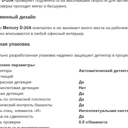
y D-20A
проверяет подлинность на высочайшей скорости для автома
оверка проходит мягко и бесшумно.
менный дизайн
ор
Mercury D-20A
компактен и не занимает много места на рабочем
но вписывается в любой офисный интерьер.
ная упаковка
ьно разработанная упаковка надежно защищает детектор в процес
еские параметры:
ектора
Автоматический детект
текций
расная детекция
Да
иолетовая детекция
Нет
ая детекция
Да
ь по оптической плотности
Да
ический контроль банкноты
Да
ь спец. элемента «И»
Интеллектуальная сист
а на сдвоенность
Да
ь проверки
0.5 с/банкнота
ональные возможности: