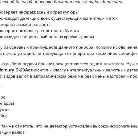
ексной базовой проверке банкнот есть 5 видов детекции:
роверяет инфракрасный образ купюры
роизводит детекцию всех существующих магнитных меток
змеряет размер банкноты
роверяет оптическую плотность бумаги
роизводит специальный анализ краски купюры
у из основных преимуществ данного прибора, помимо исключения 
а в эксплуатации, не требующая от оператора каких либо специфи
ка выбора подачи банкнот осуществляется одним нажатием. Нужно 
ercury D-20A
относится к классу интеллектуальных валютных дете
-х видов валют в автоматическом режиме без смены настроек и пр
к:
вро
оларры
унты
убли
 так же отметить, что на детектор установлен высокоинформативн
екции валют: