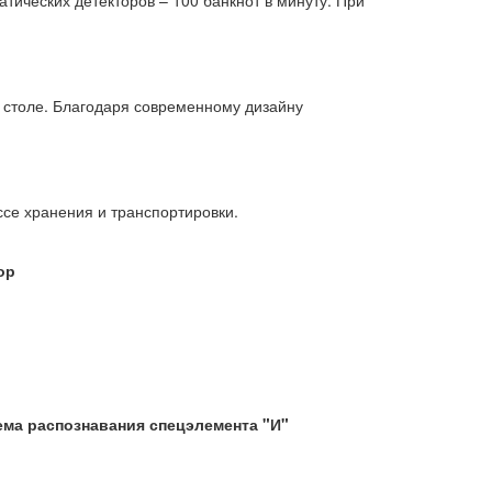
тических детекторов – 100 банкнот в минуту. При
 столе. Благодаря современному дизайну
се хранения и транспортировки.
ор
ема распознавания спецэлемента "И"