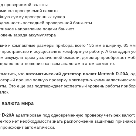
ид проверяемой валюты
оминал проверяемой валюты
бщую сумму проверенных купюр
одлинность последней проверенной банкноты
ктивное направление подачи банкнот
ровень заряда аккумулятора
ие и компактные размеры прибора, всего 135 мм в ширину, 85 мм 
 пространство и осуществлять комфортную работу. А благодаря 
м аккумулятором увеличенной емкости, детектор приобретает моб
ество по отношению ко всем аналогам в этом сегменте.
тметить, что
автоматический детектор валют Mertech D-20A
, о
который прошел полную проверку в экспертно-криминалистическом
аты. Это еще раз подтверждает экспертный уровень работы прибо
елок.
 валюта мира
y D-20A
адаптирован под одновременную проверку четырех валют:
тектор нет необходимости знать расположение защитных признаков 
происходит автоматически.