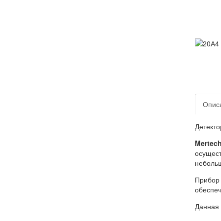
Опис
Детекто
Mertec
осущест
небольш
Прибор 
обеспеч
Данная 