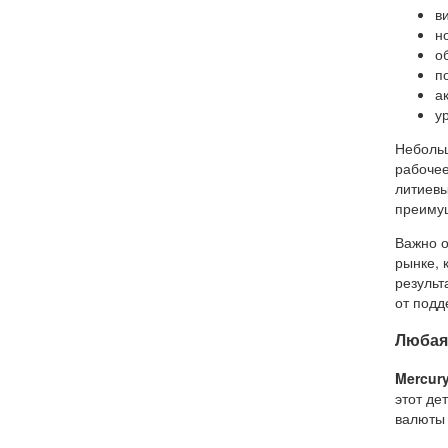
в
н
о
п
а
у
Небольш
рабочее
литиевы
преимущ
Важно о
рынке, 
результ
от подд
Любая
Mercur
этот де
валюты 