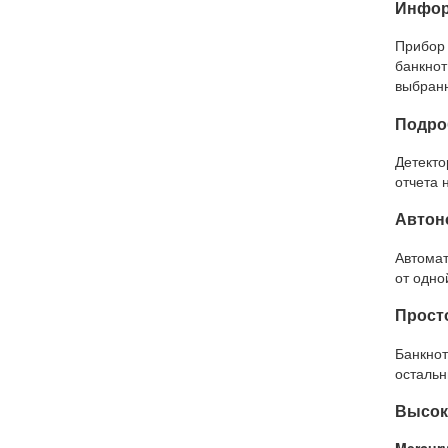
Инфор
Прибор 
банкнот
выбранн
Подро
Детекто
отчета 
Автон
Автомат
от одно
Прост
Банкно
остальн
Высок