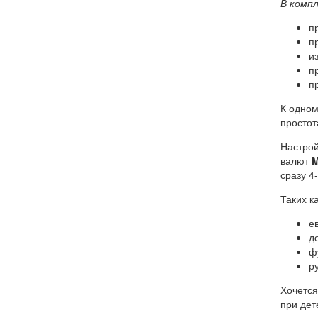
В компл
п
п
и
п
п
К одном
простот
Настрой
валют
M
сразу 4
Таких ка
е
д
ф
р
Хочется
при дет