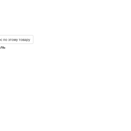
с по этому товару
ель