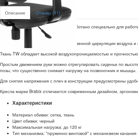
Описание
Отзывы (11)
Кресло BRABIX "Drive MG-350" разработано специально для работы
протяжении всего рабочего дня.
Сетчатая спинка способствует естественной циркуляции воздуха и
Ткань TW обладает высокой воздухопроницаемостью и прочностью,
Простым движением руки можно отрегулировать сиденье по высоте
позы, что существенно снижает нагрузку на позвоночник и мышцы.
Для снятия напряжения с плеч в конструкции предусмотрены удобн
Кресла марки Brabix отличаются современным дизайном, эргоном
Характеристики
Материал обивки: сетка, ткань
Цвет обивки: черный
Максимальная нагрузка: до 120 кг
Тип механизма: "пружинно-винтовой" с механизмом качания