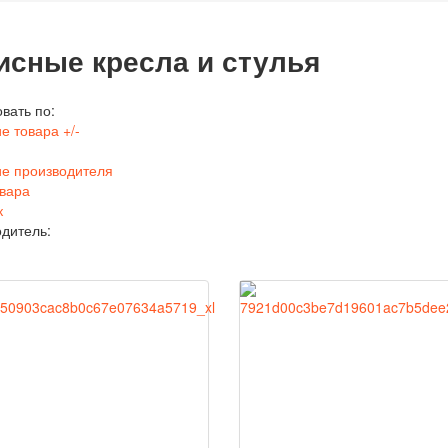
сные кресла и стулья
вать по:
е товара +/-
е производителя
вара
к
дитель: