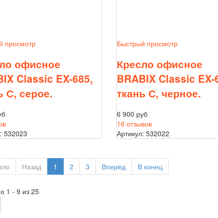
й просмотр
Быстрый просмотр
ло офисное
Кресло офисное
IX Classic EX-685,
BRABIX Classic EX-
ь С, серое.
ткань С, черное.
уб
6 900 руб
ов
16 отзывов
: 532023
Артикул: 532022
ало
Назад
1
2
3
Вперёд
В конец
 1 - 9 из 25