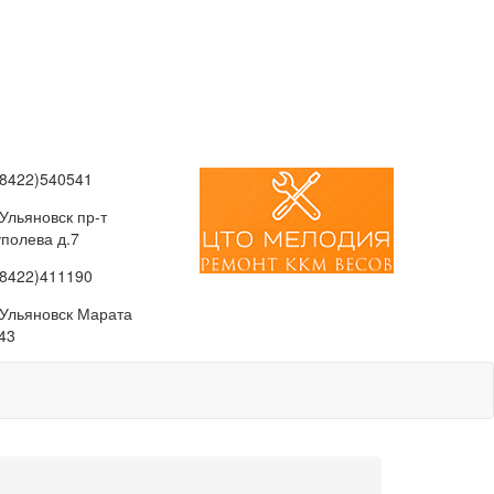
(8422)540541
 Ульяновск пр-т
уполева д.7
(8422)411190
. Ульяновск Марата
43