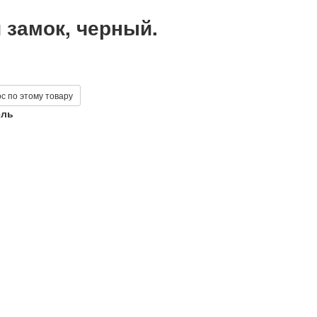
 замок, черный.
с по этому товару
ель