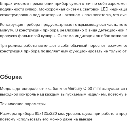
В практическом применении прибор сумел отлично себя зарекомен
подлинности купюр. Монохромная система световой LED индикаци
сконструирована под некоторым наклоном к пользователю, что оче
Конструкция прибора предусматривает открывающуюся часть, кото
минуту. В конструкции прибора реализовано 3 вида детекционной 
пропуска фальшивой купюры. Система индикации ошибок позволяет
Три режима работы включают в себя обычный пересчет, возможнос
конструкция прибора позволяет ему функционировать не только от с
Сборка
Модель детектора/счетчика банкнотMercury C-50 mini выпускается 
выходной контроль над каждым выпускаемым изделием, поэтому ве
Технические параметры
Размеры прибора 85х125х220 мм, уровень шума при работе в пред
поэтому использовать его можно даже на выезде.