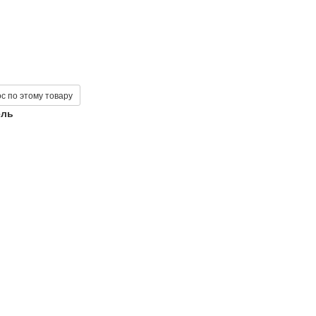
с по этому товару
ель