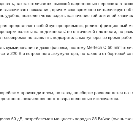
довать, так как отличается высокой надежностью пересчета а та
и высвечивает показания, причем своевременно сигнализирует об
нь удобно, позволяя четко видеть назначение той или иной клавиш
рая представляет собой купюроприемник, ролико-фрикционный меха
проверки валюты на подлинность: по оптической плотности, по раз
 своевременно выявлять подозрительные купюры во время работы п
ть суммирования и даже фасовки, поэтому Mertech C-50 mini отл
ети 220 В и встроенного аккумулятора, но также и от бортовой сет
корейским производителем, но завод по сборке располагается на т
роятность некачественного товара полностью исключается.
елах 60 дБ, потребляемая мощность порядка 25 Вт/час (очень эко