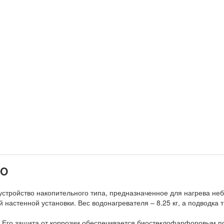
 O
 устройство накопительного типа, предназначенное для нагрева н
настенной установки. Вес водонагревателя – 8.25 кг, а подводка 
 л. Его защита от коррозии обеспечивается биостеклофарфоровым 