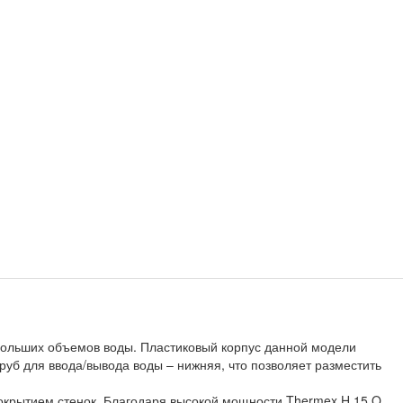
ебольших объемов воды. Пластиковый корпус данной модели
труб для ввода/вывода воды – нижняя, что позволяет разместить
покрытием стенок. Благодаря высокой мощности Thermex H 15 O