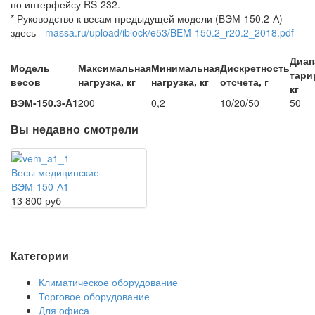
по интерфейсу RS-232.
* Руководство к весам предыдущей модели (ВЭМ-150.2-А)
здесь -
massa.ru/upload/iblock/e53/BEM-150.2_r20.2_2018.pdf
Диап
Модель
Максимальная
Минимальная
Дискретность
тари
весов
нагрузка, кг
нагрузка, кг
отсчета, г
кг
ВЭМ-150.3-A1
200
0,2
10/20/50
50
Вы недавно смотрели
Весы медицинские
ВЭМ-150-А1
13 800 руб
Категории
Климатическое оборудование
Торговое оборудование
Для офиса