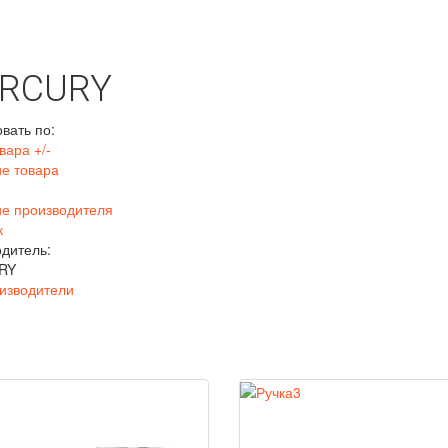
RCURY
вать по:
вара +/-
е товара
е производителя
к
дитель:
RY
изводители