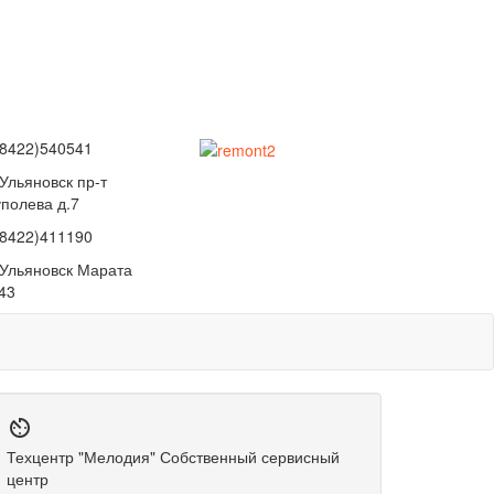
(8422)540541
 Ульяновск пр-т
уполева д.7
(8422)411190
. Ульяновск Марата
43

Техцентр "Мелодия"
Собственный сервисный
центр