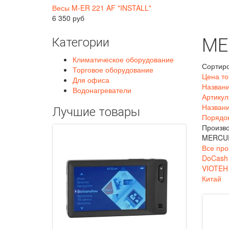
Весы M-ER 221 AF "INSTALL"
6 350 руб
ME
Категории
Климатическое оборудование
Сортиро
Торговое оборудование
Цена то
Для офиса
Названи
Водонагреватели
Артикул
Названи
Лучшие товары
Порядо
Произво
MERCU
Все про
DoCash
VIOTEH
Китай