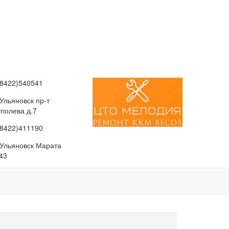
(8422)540541
 Ульяновск пр-т
уполева д.7
(8422)411190
. Ульяновск Марата
43