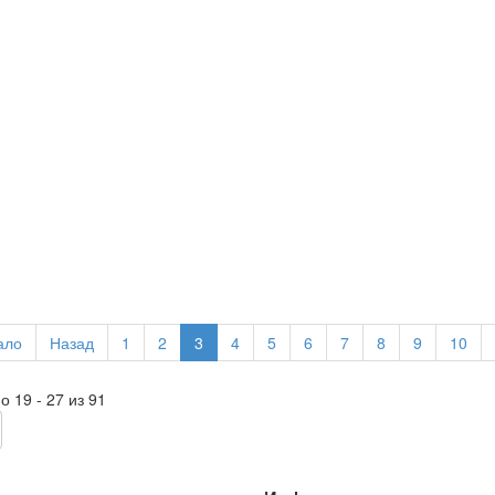
ало
Назад
1
2
3
4
5
6
7
8
9
10
о 19 - 27 из 91