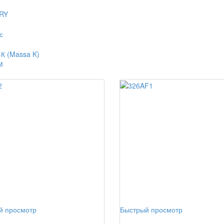
RY
с
К (Massa K)
М
й просмотр
Быстрый просмотр