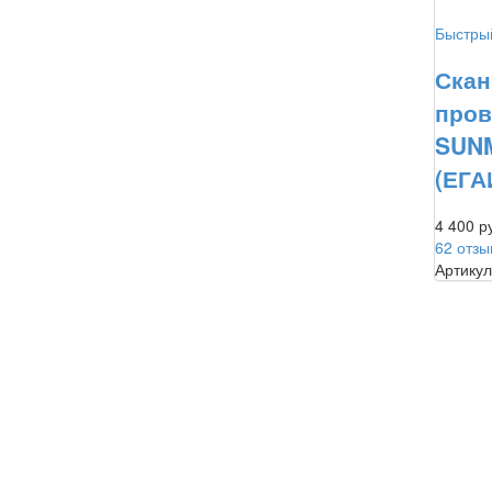
Быстры
Скан
пров
SUNM
(ЕГА
4 400 р
62 отзы
Артикул