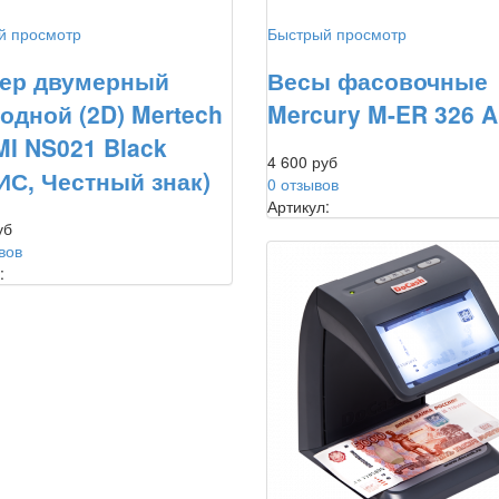
й просмотр
Быстрый просмотр
ер двумерный
Весы фасовочные
одной (2D) Mertech
Mercury M-ER 326 
I NS021 Black
4 600 руб
ИС, Честный знак)
0 отзывов
Артикул:
уб
вов
: