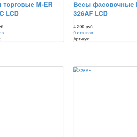
 торговые M-ER
Весы фасовочные 
C LCD
326AF LCD
уб
4 200 руб
ов
0 отзывов
:
Артикул: