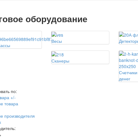
говое оборудование
Весы
Детектор
Кассы
Сканеры
Счетчики
денег
вать по:
вара +/-
е товара
е производителя
к
дитель:
ь