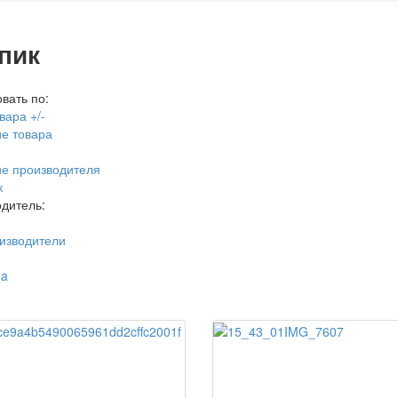
пик
вать по:
вара +/-
е товара
е производителя
к
дитель:
изводители
ma