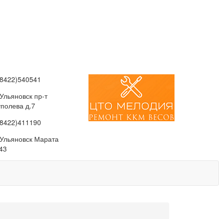
(8422)540541
 Ульяновск пр-т
уполева д.7
(8422)411190
. Ульяновск Марата
43